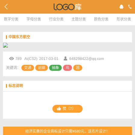
数字分类
字母分类
行业分类
主题分类
颜色分类
形状分类
中国东方航空
789 Ai(CS2) 2017-03-01
648298422@qq.com
关键词：
交通
运输
抽象
鸟
圆
标志说明
赞（
7）
经济实惠的企业商标设计只需¥680元，送名片设计！