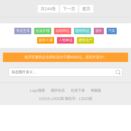
共244条
下一页
尾页
书法艺术
化妆护理
动物特征
植物特征
圆形
汽车
器物卡通
人物神话
建筑房产
经济实惠的企业商标设计只需¥680元，送名片设计！
Logo搜索
国外标志
在线下单
电脑版
©2016 LOGO库 微信号：LOGO库