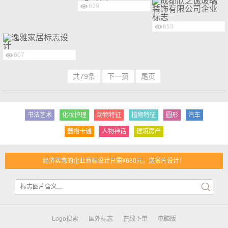
629
653
607
共79条
下一页
尾页
书法艺术
化妆护理
动物特征
植物特征
圆形
汽车
器物卡通
人物神话
建筑房产
经济实惠的企业商标设计只需¥680元，送名片设计！
Logo搜索
国外标志
在线下单
电脑版