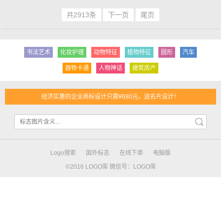
共2913条
下一页
尾页
书法艺术
化妆护理
动物特征
植物特征
圆形
汽车
器物卡通
人物神话
建筑房产
经济实惠的企业商标设计只需¥680元，送名片设计！
Logo搜索
国外标志
在线下单
电脑版
©2016 LOGO库 微信号：LOGO库