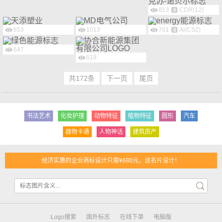
813
CDR(12)
653
1013
701
Ai(CS2)
647
619
共172条
下一页
尾页
书法艺术
化妆护理
动物特征
植物特征
圆形
汽车
器物卡通
人物神话
建筑房产
经济实惠的企业商标设计只需¥680元，送名片设计！
Logo搜索
国外标志
在线下单
电脑版