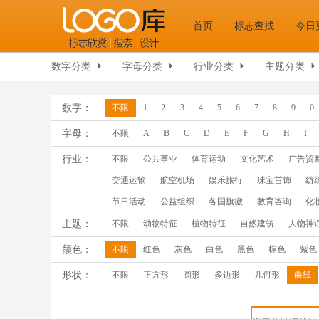
首页
标志查找
今日
数字分类
字母分类
行业分类
主题分类
数字：
不限
1
2
3
4
5
6
7
8
9
0
字母：
不限
A
B
C
D
E
F
G
H
I
行业：
不限
公共事业
体育运动
文化艺术
广告贸
交通运输
航空机场
娱乐旅行
珠宝首饰
纺
节日活动
公益组织
各国旗徽
教育咨询
化
主题：
不限
动物特征
植物特征
自然建筑
人物神
颜色：
不限
红色
灰色
白色
黑色
棕色
紫色
形状：
不限
正方形
圆形
多边形
几何形
曲线