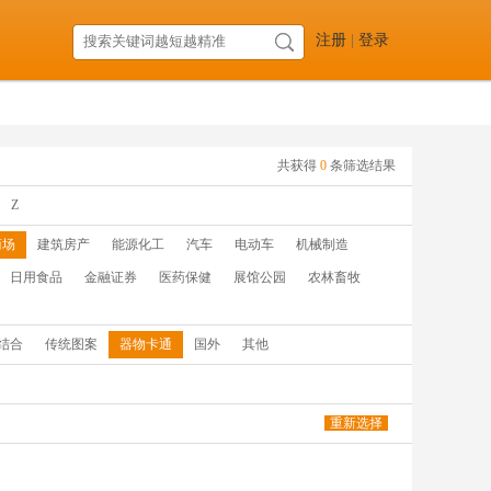
注册
|
登录
共获得
0
条筛选结果
Z
商场
建筑房产
能源化工
汽车
电动车
机械制造
日用食品
金融证券
医药保健
展馆公园
农林畜牧
结合
传统图案
器物卡通
国外
其他
重新选择