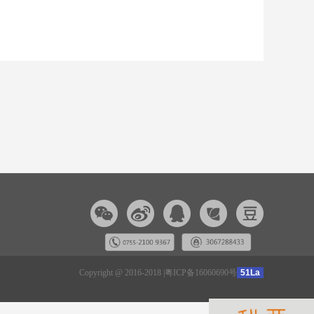
Copyright @ 2016-2018 |
粤ICP备16060690号
51La