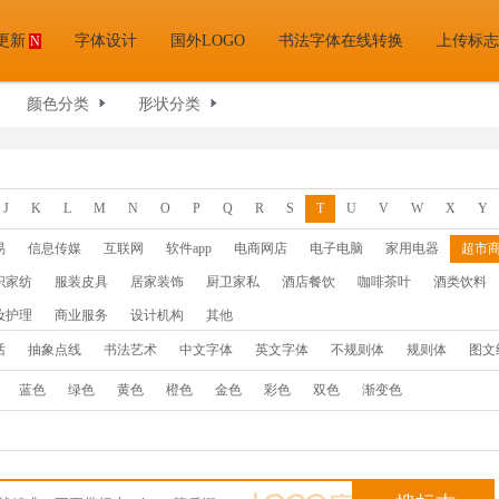
更新
字体设计
国外LOGO
书法字体在线转换
上传标志
N
颜色分类
形状分类
J
K
L
M
N
O
P
Q
R
S
T
U
V
W
X
Y
易
信息传媒
互联网
软件app
电商网店
电子电脑
家用电器
超市
织家纺
服装皮具
居家装饰
厨卫家私
酒店餐饮
咖啡茶叶
酒类饮料
妆护理
商业服务
设计机构
其他
话
抽象点线
书法艺术
中文字体
英文字体
不规则体
规则体
图文
蓝色
绿色
黄色
橙色
金色
彩色
双色
渐变色