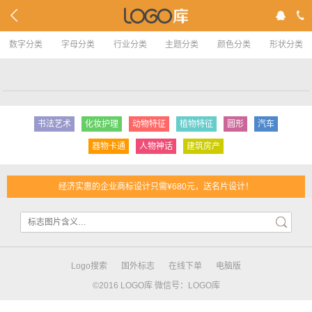
数字分类
字母分类
行业分类
主题分类
颜色分类
形状分类
书法艺术
化妆护理
动物特征
植物特征
圆形
汽车
器物卡通
人物神话
建筑房产
经济实惠的企业商标设计只需¥680元，送名片设计！
Logo搜索
国外标志
在线下单
电脑版
©2016 LOGO库 微信号：LOGO库