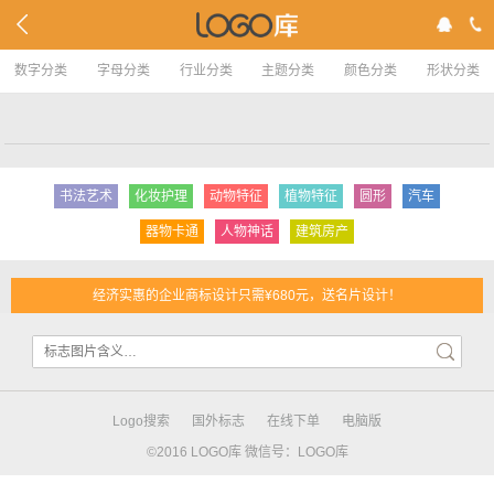
数字分类
字母分类
行业分类
主题分类
颜色分类
形状分类
书法艺术
化妆护理
动物特征
植物特征
圆形
汽车
器物卡通
人物神话
建筑房产
经济实惠的企业商标设计只需¥680元，送名片设计！
Logo搜索
国外标志
在线下单
电脑版
©2016 LOGO库 微信号：LOGO库