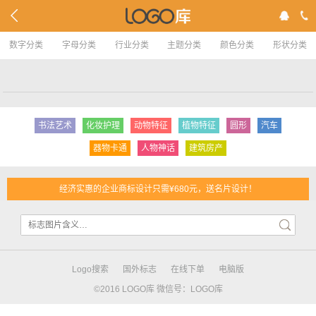
数字分类
字母分类
行业分类
主题分类
颜色分类
形状分类
书法艺术
化妆护理
动物特征
植物特征
圆形
汽车
器物卡通
人物神话
建筑房产
经济实惠的企业商标设计只需¥680元，送名片设计！
Logo搜索
国外标志
在线下单
电脑版
©2016 LOGO库 微信号：LOGO库