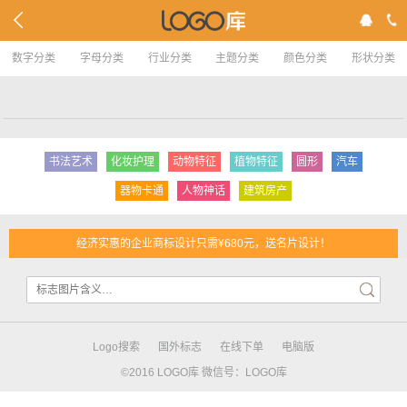
数字分类
字母分类
行业分类
主题分类
颜色分类
形状分类
书法艺术
化妆护理
动物特征
植物特征
圆形
汽车
器物卡通
人物神话
建筑房产
经济实惠的企业商标设计只需¥680元，送名片设计！
Logo搜索
国外标志
在线下单
电脑版
©2016 LOGO库 微信号：LOGO库