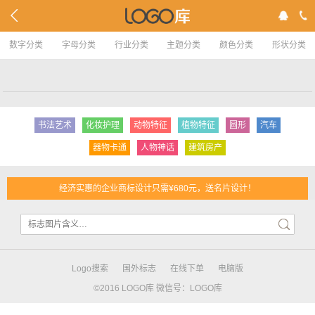
数字分类
字母分类
行业分类
主题分类
颜色分类
形状分类
书法艺术
化妆护理
动物特征
植物特征
圆形
汽车
器物卡通
人物神话
建筑房产
经济实惠的企业商标设计只需¥680元，送名片设计！
Logo搜索
国外标志
在线下单
电脑版
©2016 LOGO库 微信号：LOGO库