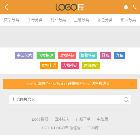
数字分类
字母分类
行业分类
主题分类
颜色分类
形状分类
书法艺术
化妆护理
动物特征
植物特征
圆形
汽车
器物卡通
人物神话
建筑房产
经济实惠的企业商标设计只需¥680元，送名片设计！
Logo搜索
国外标志
在线下单
电脑版
©2016 LOGO库 微信号：LOGO库